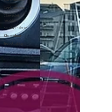
Geely anahtar
Chevrolet
Anahtar
Mazda anahtar
Kia anahtar
Jeep Anahtar