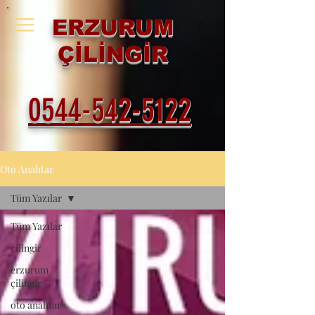
ERZURUM
ÇİLİNGİR
0544-542-5122
Oto Anahtar
Tüm Yazılar
Tüm Yazılar
çilingir
erzurum
çilingir
oto anahtar