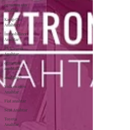
erzurum oto
anahtar
Kayıp Oto
Anahtarı
İmmobilizer
Anahtar
Elektronik
Anahtar
erzurum
anahtarcı
anahtarcı
Volkswagen
Anahtar
Fiat anahtar
Seat Anahtar
Toyota
Anahtar