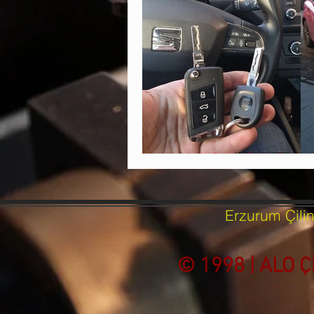
Renault anahtar
Honda anah
Citröen Anahtar
Dacia anaht
Jeep Anahtar
Erzurum Çilin
© 1998 | ALO 