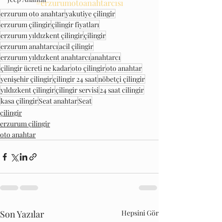
#erzurumotoanahtarcısı
erzurum oto anahtar
yakutiye çilingir
erzurum çilingir
çilingir fiyatları
erzurum yıldızkent çilingir
çilingir
erzurum anahtarcı
acil çilingir
erzurum yıldızkent anahtarcı
anahtarcı
çilingir ücreti ne kadar
oto çilingir
oto anahtar
yenişehir çilingir
çilingir 24 saat
nöbetçi çilingir
yıldızkent çilingir
çilingir servisi
24 saat cilingir
kasa çilingir
Seat anahtar
Seat
çilingir
erzurum çilingir
oto anahtar
Son Yazılar
Hepsini Gör