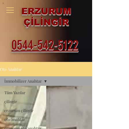
ERZURUM
ÇİLİNGİR
0544-542-5122
Oto Anahtar
İmmobilizer Anahtar
Tüm Yazılar
çilingir
erzurum çilingir
oto anahtar
erzurum oto anahtar