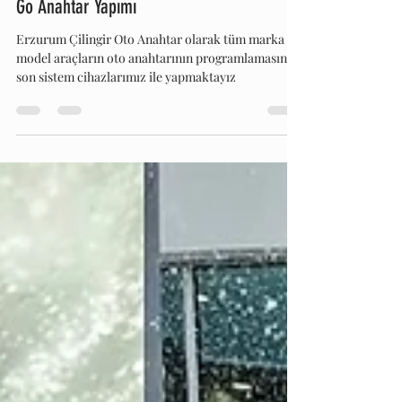
3 Ağu 2022
1 dakikada okunur
2016 Bmw 3.20 İed Yeni Nesil F30 Keyless
Go Anahtar Yapımı
Erzurum Çilingir Oto Anahtar olarak tüm marka ve
model araçların oto anahtarının programlamasını
son sistem cihazlarımız ile yapmaktayız