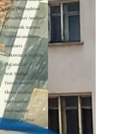
Kayıp Oto Anahtarı
İmmobilizer Anahtar
Elektronik Anahtar
erzurum anahtarcı
anahtarcı
Volkswagen Anahtar
Fiat anahtar
Seat Anahtar
Toyota Anahtar
Skoda anahtar
Opel anahtar
Ford anahtar
Peugeot anahtar
Renault anahtar