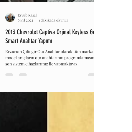
Eyyub Kasal
6 Eyl 2022
1 dakikada okunur
2013 Chevrolet Captiva Orjinal Keyless Go
Smart Anahtar Yapımı
Erzurum Çilingir Oto Anahtar olarak tüm marka ve
model araçların oto anahtarının programlamasını
son sistem cihazlarımız ile yapmaktayız.