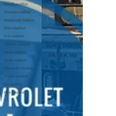
Honda anahtar
Hyundai anahtar
Ssangyong Anahtar
Bmw anahtar
Seat anahtar
Citröen Anahtar
Dacia anahtar
Geely anahtar
Chevrolet Anahtar
Mazda anahtar
Kia anahtar
Jeep Anahtar