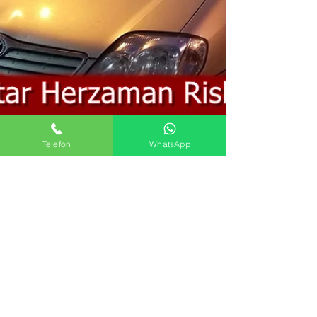
Telefon
WhatsApp
Eyyub Kasal
21 Oca 2021
1 dakikada okunur
2006 Toyota Corolla Sustalı Kumandalı
Anahtar Yapımı