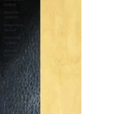
anahtar
Kayıp Oto
Anahtarı
İmmobilizer
Anahtar
Elektronik
Anahtar
erzurum
anahtarcı
anahtarcı
Volkswagen
Anahtar
Fiat anahtar
Seat Anahtar
Toyota Anahtar
Skoda anahtar