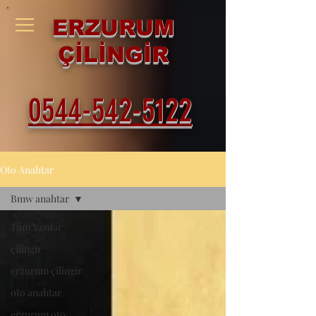
ERZURUM
ÇİLİNGİR
0544-542-5122
Oto Anahtar
Bmw anahtar
Tüm Yazılar
çilingir
erzurum çilingir
oto anahtar
erzurum oto