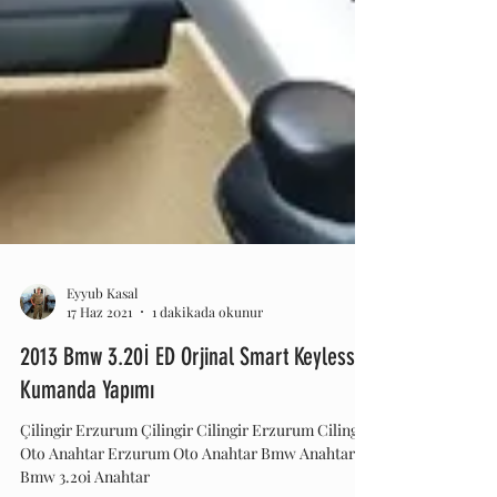
Eyyub Kasal
17 Haz 2021
1 dakikada okunur
2013 Bmw 3.20İ ED Orjinal Smart Keyless
Kumanda Yapımı