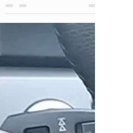
Çilingir Erzurum Çilingir Cilingir Erzurum Cilingir
Oto Anahtar Erzurum Oto Anahtar Bmw Anahtar
Bmw 3.20i Anahtar