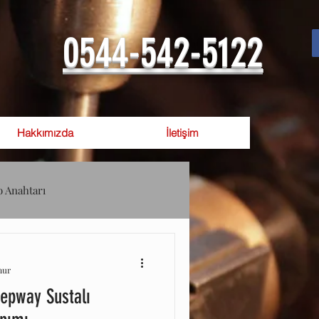
0544-542-5122
Hakkımızda
İletişim
o Anahtarı
en Anahtar
Fiat anahtar
nur
tepway Sustalı
ugeot anahtar