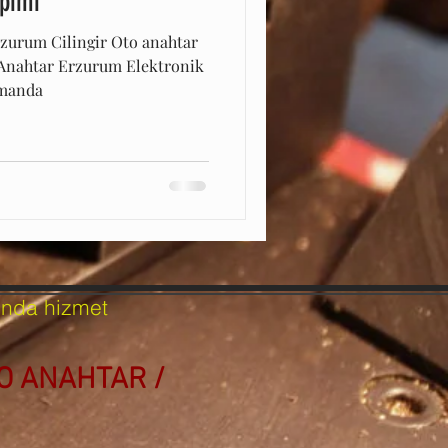
pımı
rzurum Cilingir Oto anahtar
tar
Seat anahtar
Anahtar Erzurum Elektronik
umanda
Kia anahtar
tında hizmet
TO ANAHTAR /