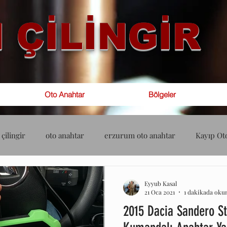
 ÇİLİNGİR
Oto Anahtar
Bölgeler
çilingir
oto anahtar
erzurum oto anahtar
Kayıp Ot
nik Anahtar
erzurum anahtarcı
anahtarcı
Volkswag
Eyyub Kasal
21 Oca 2021
1 dakikada oku
2015 Dacia Sandero S
Skoda anahtar
Opel anahtar
Ford anahtar
Pe