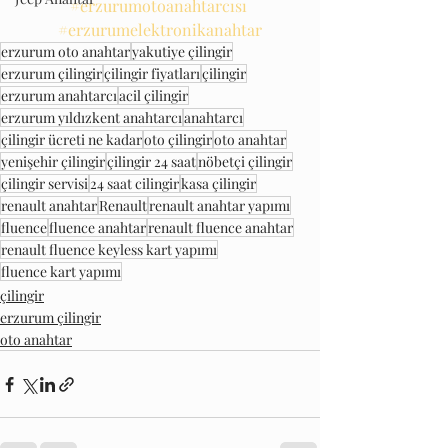
#erzurumotoanahtarcısı
#erzurumelektronikanahtar
erzurum oto anahtar
yakutiye çilingir
erzurum çilingir
çilingir fiyatları
çilingir
erzurum anahtarcı
acil çilingir
erzurum yıldızkent anahtarcı
anahtarcı
çilingir ücreti ne kadar
oto çilingir
oto anahtar
yenişehir çilingir
çilingir 24 saat
nöbetçi çilingir
çilingir servisi
24 saat cilingir
kasa çilingir
renault anahtar
Renault
renault anahtar yapımı
fluence
fluence anahtar
renault fluence anahtar
renault fluence keyless kart yapımı
fluence kart yapımı
çilingir
erzurum çilingir
oto anahtar