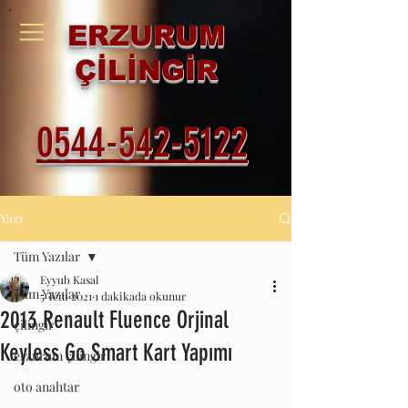
ERZURUM
ÇİLİNGİR
0544-542-5122
Yazı
Tüm Yazılar
Eyyub Kasal
Tüm Yazılar
5 Tem 2021
1 dakikada okunur
2013 Renault Fluence Orjinal
çilingir
Keyless Go Smart Kart Yapımı
erzurum çilingir
oto anahtar