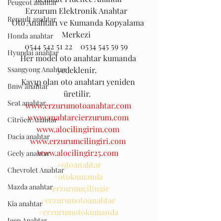
Peugeot anahtar
Erzurum Elektronik Anahtar   
Renault anahtar
Oto Anahtarı ve Kumanda Kopyalama 
Merkezi   
Honda anahtar
0544 542 51 22    0534 545 59 59   
Hyundai anahtar
Her model oto anahtar kumanda 
Ssangyong Anahtar
yedeklenir.  
Kayıp olan oto anahtarı yeniden 
Bmw anahtar
üretilir.  
Seat anahtar
www.erzurumotoanahtar.com
www.anahtarcierzurum.com
Citröen Anahtar
www.alocilingirim.com
Dacia anahtar
www.erzurumcilingiri.com
www.alocilingir25.com
Geely anahtar
#otoanahtar
Chevrolet Anahtar
#otokumanda
Mazda anahtar
#erzurumçilingir
#erzurumotoanahtar
Kia anahtar
#erzurumotokumanda
Jeep Anahtar