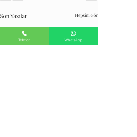
Son Yazılar
Hepsini Gör
Telefon
WhatsApp