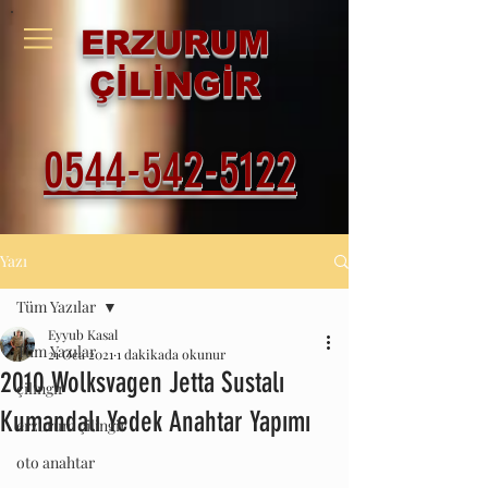
ERZURUM
ÇİLİNGİR
0544-542-5122
Yazı
Tüm Yazılar
Eyyub Kasal
Tüm Yazılar
21 Oca 2021
1 dakikada okunur
2010 Wolksvagen Jetta Sustalı
çilingir
Kumandalı Yedek Anahtar Yapımı
erzurum çilingir
oto anahtar