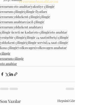
#erzurumotoanahtarcısı
erzurum oto anahtar
yakutiye çilingir
erzurum çilingir
çilingir fiyatları
erzurum yıldızkent çilingir
çilingir
erzurum anahtarcı
acil çilingir
erzurum yıldızkent anahtarcı
çilingir ücreti ne kadar
oto çilingir
oto anahtar
yenişehir çilingir
çilingir 24 saat
nöbetçi çilingir
yıldızkent çilingir
çilingir servisi
24 saat cilingir
kasa çilingir
volkswagen
volkswagen anahatar
çilingir
erzurum çilingir
oto anahtar
Son Yazılar
Hepsini Gör