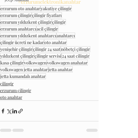
#erzurumelektronikanahtar
erzurum oto anahtar
yakutiye çilingir
erzurum çilingir
çilingir fiyatları
erzurum yıldızkent çilingir
çilingir
erzurum anahtarcı
acil çilingir
erzurum yıldızkent anahtarcı
anahtarcı
çilingir ücreti ne kadar
oto anahtar
yenişehir çilingir
çilingir 24 saat
nöbetçi çilingir
yıldızkent çilingir
çilingir servisi
24 saat cilingir
kasa çilingir
volkswagen
volkswagen anahatar
volkswagen jetta anahtar
jetta anahtar
jetta kumandalı anahtar
çilingir
erzurum çilingir
oto anahtar