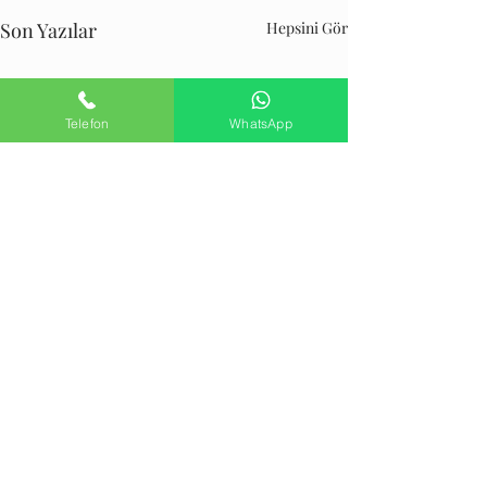
Son Yazılar
Hepsini Gör
Telefon
WhatsApp
Yorumlar