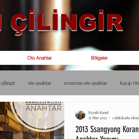
 ÇİLİNGİR
Oto Anahtar
Bölgeler
çilingir
oto anahtar
erzurum oto anahtar
Kayıp Ot
nik Anahtar
erzurum anahtarcı
anahtarcı
Volkswag
Eyyub Kasal
17 Mar 2021
1 dakikada oku
2013 Ssangyong Koran
Skoda anahtar
Opel anahtar
Ford anahtar
Pe