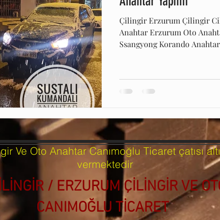
Anahtar Yapımı
Çilingir Erzurum Çilingir C
tar
Hyundai anahtar
Ssangyong Anahtar
Bmw anah
Anahtar Erzurum Oto Anaht
Ssangyong Korando Anahtar
ar
Geely anahtar
Chevrolet Anahtar
Mazda anahtar
gir Ve Oto Anahtar Canımoğlu Ticaret çatısı al
vermektedir
ÇİLİNGİR / ERZURUM ÇİLİNGİR VE O
CANIMOĞLU TİCARET