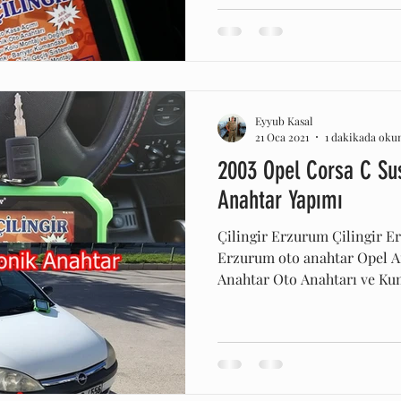
Eyyub Kasal
21 Oca 2021
1 dakikada oku
2003 Opel Corsa C Su
Anahtar Yapımı
Çilingir Erzurum Çilingir E
Erzurum oto anahtar Opel A
Anahtar Oto Anahtarı ve K