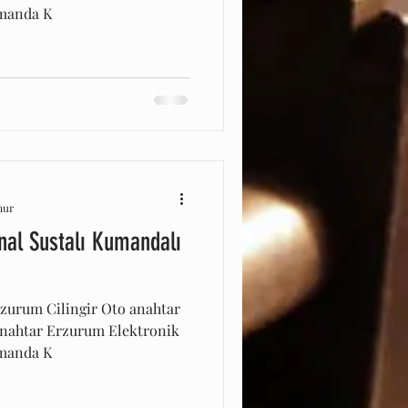
umanda K
nur
inal Sustalı Kumandalı
rzurum Cilingir Oto anahtar
nahtar Erzurum Elektronik
umanda K