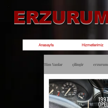
ERZURUM
Anasayfa
Hizmetlerimiz
Tüm Yazılar
çilingir
erzurum 
İmmobilizer Anahtar
Elektro
Seat Anahtar
Toyota Anahtar