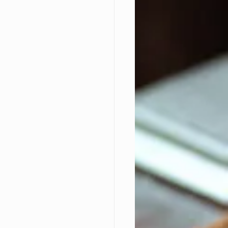
nahtar
Bmw anahtar
Mazda anahtar