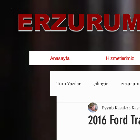
ERZURUM
Anasayfa
Hizmetlerimiz
Tüm Yazılar
çilingir
erzurum 
Eyyub Kasal
24 Kas
İmmobilizer Anahtar
Elektro
2016 Ford Tr
Fiat anahtar
Seat Anahtar