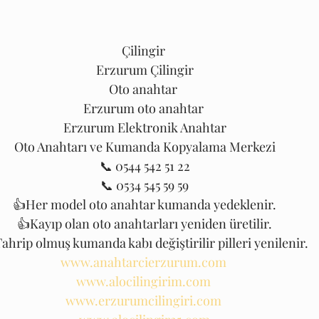
Çilingir 
Erzurum Çilingir
Oto anahtar 
Erzurum oto anahtar 
Erzurum Elektronik Anahtar
Oto Anahtarı ve Kumanda Kopyalama Merkezi
📞 0544 542 51 22
📞 0534 545 59 59
👍Her model oto anahtar kumanda yedeklenir.
👍Kayıp olan oto anahtarları yeniden üretilir.
ahrip olmuş kumanda kabı değiştirilir pilleri yenilenir.
www.anahtarcierzurum.com
www.alocilingirim.com
www.erzurumcilingiri.com