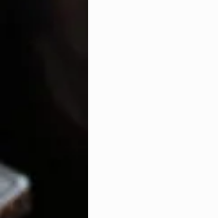
Peugeot anahtar
Renault an
Seat anahtar
Citröen Anahta
Kia anahtar
Jeep Anahtar