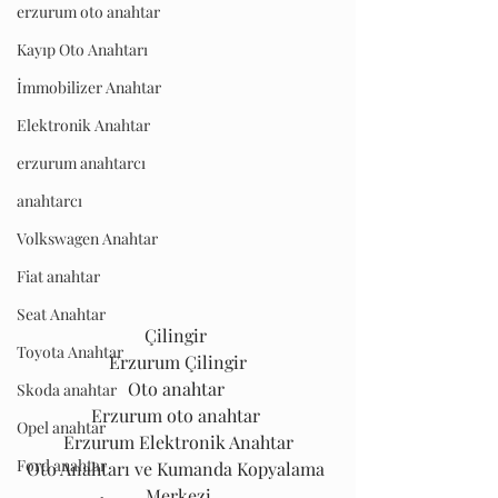
erzurum oto anahtar
Kayıp Oto Anahtarı
İmmobilizer Anahtar
Elektronik Anahtar
erzurum anahtarcı
anahtarcı
Volkswagen Anahtar
Fiat anahtar
Seat Anahtar
Çilingir 
Toyota Anahtar
Erzurum Çilingir
Oto anahtar 
Skoda anahtar
Erzurum oto anahtar 
Opel anahtar
Erzurum Elektronik Anahtar
Ford anahtar
Oto Anahtarı ve Kumanda Kopyalama 
Merkezi