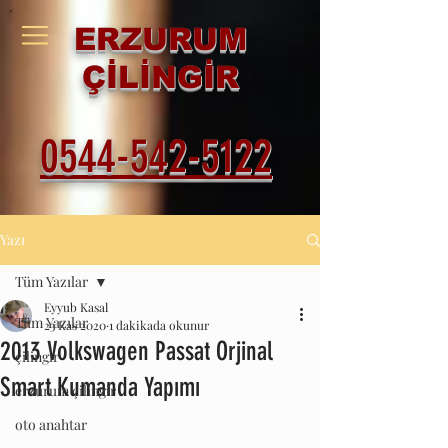
ERZURUM
ÇİLİNGİR
0544-542-5122
Yazı
Tüm Yazılar
Eyyub Kasal
Tüm Yazılar
23 Kas 2020
1 dakikada okunur
2013 Volkswagen Passat Orjinal
çilingir
Smart Kumanda Yapımı
erzurum çilingir
oto anahtar