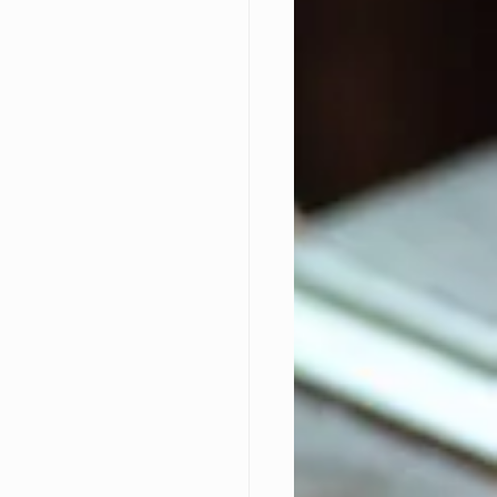
nahtar
Bmw anahtar
Mazda anahtar