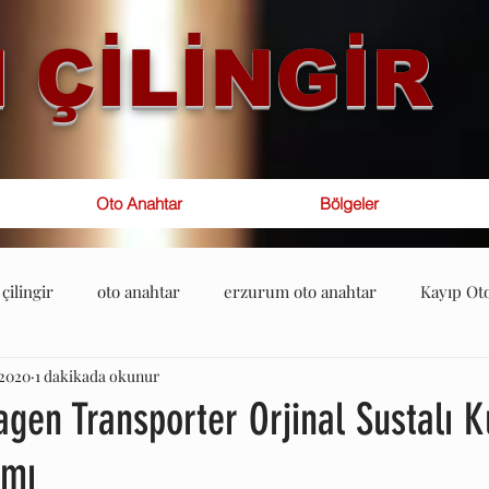
 ÇİLİNGİR
Oto Anahtar
Bölgeler
çilingir
oto anahtar
erzurum oto anahtar
Kayıp Oto
 2020
1 dakikada okunur
nik Anahtar
erzurum anahtarcı
anahtarcı
Volkswag
gen Transporter Orjinal Sustalı 
ımı
Toyota Anahtar
Skoda anahtar
Opel anahtar
For