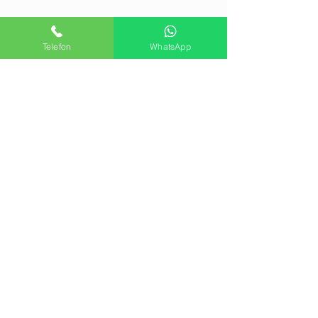
Telefon
WhatsApp
Yorumlar
Bir yorum yazın...