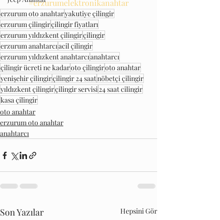
#erzurumelektronikanahtar
erzurum oto anahtar
yakutiye çilingir
erzurum çilingir
çilingir fiyatları
erzurum yıldızkent çilingir
çilingir
erzurum anahtarcı
acil çilingir
erzurum yıldızkent anahtarcı
anahtarcı
çilingir ücreti ne kadar
oto çilingir
oto anahtar
yenişehir çilingir
çilingir 24 saat
nöbetçi çilingir
yıldızkent çilingir
çilingir servisi
24 saat cilingir
kasa çilingir
oto anahtar
erzurum oto anahtar
anahtarcı
Son Yazılar
Hepsini Gör