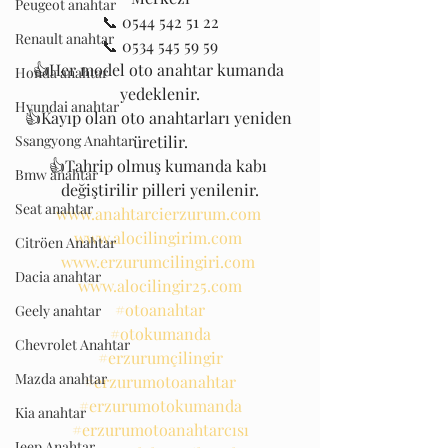
Peugeot anahtar
📞 0544 542 51 22
Renault anahtar
📞 0534 545 59 59
👍Her model oto anahtar kumanda 
Honda anahtar
yedeklenir.
Hyundai anahtar
👍Kayıp olan oto anahtarları yeniden 
Ssangyong Anahtar
üretilir.
👍Tahrip olmuş kumanda kabı 
Bmw anahtar
değiştirilir pilleri yenilenir.
Seat anahtar
www.anahtarcierzurum.com
www.alocilingirim.com
Citröen Anahtar
www.erzurumcilingiri.com
Dacia anahtar
www.alocilingir25.com
#otoanahtar
Geely anahtar
#otokumanda
Chevrolet Anahtar
#erzurumçilingir
Mazda anahtar
#erzurumotoanahtar
#erzurumotokumanda
Kia anahtar
#erzurumotoanahtarcısı
Jeep Anahtar