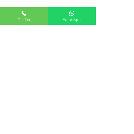
Telefon
WhatsApp
Yorumlar
Bir yorum yazın...