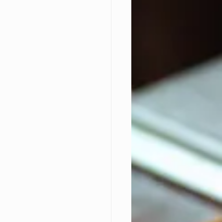
nahtar
Bmw anahtar
Mazda anahtar