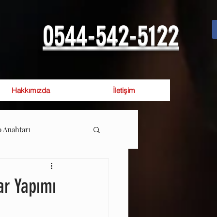
0544-542-5122
Hakkımızda
İletişim
 Anahtarı
en Anahtar
ar Yapımı
d anahtar